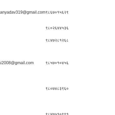
janyadav319@gmail.com
९८६७०१५६२९
९८०२६४४५३६
९८४७२८१२६८
rai2008@gmail.com
९८५७०१०४५६
९८०७४८३९६०
९८४७५१०९९१