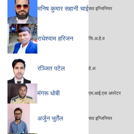
मनिष कुमार सहानी चाई
सव इन्जिनियर
राधेश्याम हरिजन
सि.अ.हे.व
रञ्जित पटेल
हे.अ
मंगरू धोबी
एम.आई.एस अपरेटर
अर्जुन भुर्तेल
सव इन्जिनियर