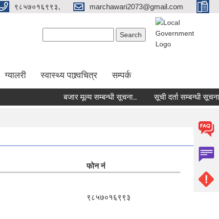
९८५७०१६९९३,
marchawari2073@gmail.com
Search form
Search
ग्यालरी
स्वास्थ्य पाश्र्वचित्र
सम्पर्क
बजार मूल्य सम्बन्धी सूचना..
सूची दर्ता सम्बन्धी सूचना......
फोन नं
९८५७०१६९९३