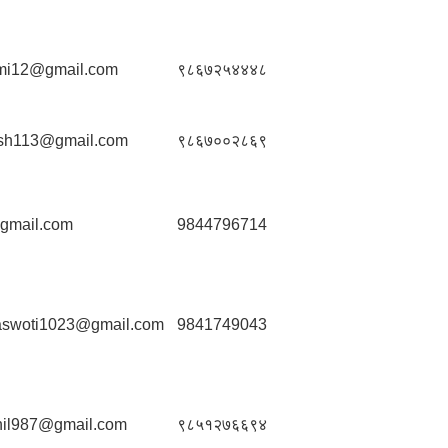
mi12@gmail.com
९८६७२५४४४८
sh113@gmail.com
९८६७००२८६९
gmail.com
9844796714
aswoti1023@gmail.com
9841749043
shil987@gmail.com
९८५१२७६६९४