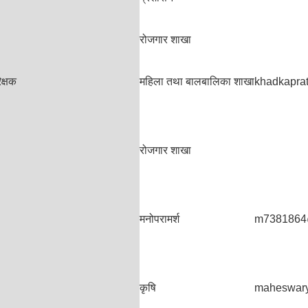
रोजगार शाखा
क्षक
महिला तथा बालबालिका शाखा
khadkapra
रोजगार शाखा
मनोपरामर्श
m7381864
कृषि
maheswar