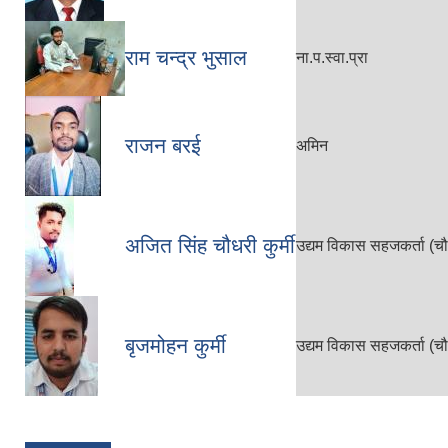
राम चन्द्र भुसाल
ना.प.स्वा.प्रा
राजन बरई
अमिन
अजित सिंह चौधरी कुर्मी
उद्यम विकास सहजकर्ता (च
बृजमोहन कुर्मी
उद्यम विकास सहजकर्ता (च
Pages