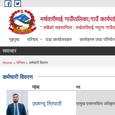
Skip to main content
मर्चवारीमाई गाउँपालिका,गाउँ कार्यप
" सबैको सहभागिता : मर्चवारीमाई नमुना गाउँप
गृहपृष्ठ
परिचय
वडा कार्यालयहरु
कार्यक्रम तथा परियो
समाचार
You are here
Home
»
परिचय
» कर्मचारी विवरण
कर्मचारी विवरण
नाम
पद
उपमन्यू त्रिपाठी
प्रमुख प्रशासकिय अधिकृ