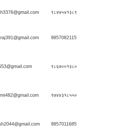
ah3376@gmail.com
९८४७५४१३८९
braj391@gmail.com
9857082115
i553@gmail.com
९८६७००१३८०
rmi482@gmail.com
९७४४३१८५५०
sh2044@gmail.com
9857011685