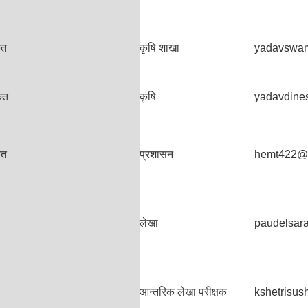
ृत
कृषि शाखा
yadavswa
ृत
कृषि
yadavdine
ृत
प्रशासन
hemt422@
लेखा
paudelsar
आन्तरिक लेखा परीक्षक
kshetrisu