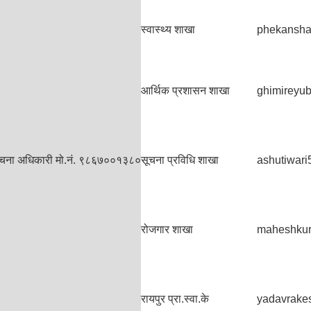
स्वास्थ्य शाखा
phekansh
आर्थिक प्रशासन शाखा
ghimireyu
सूचना अधिकारी मो.नं. ९८६७००१३८०
सूचना प्रविधि शाखा
ashutiwar
रोजगार शाखा
maheshku
रायपुर प्रा.स्वा.के
yadavrake