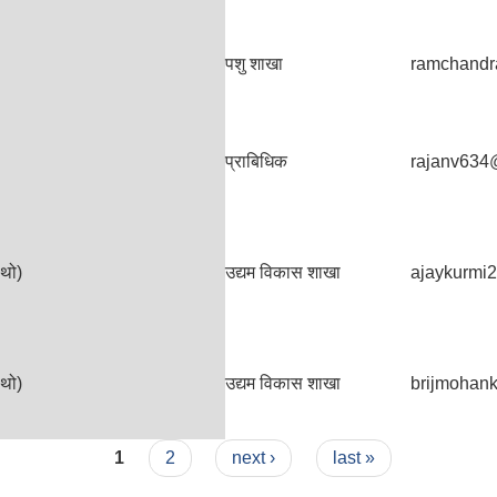
पशु शाखा
ramchandr
प्राबिधिक
rajanv634
ौथो)
उद्यम विकास शाखा
ajaykurmi
ौथो)
उद्यम विकास शाखा
brijmohan
1
2
next ›
last »