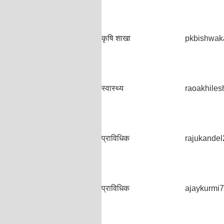
कृषि शाखा
pkbishwa
स्वास्थ्य
raoakhile
प्राविधिक
rajukande
प्राविधिक
ajaykurmi