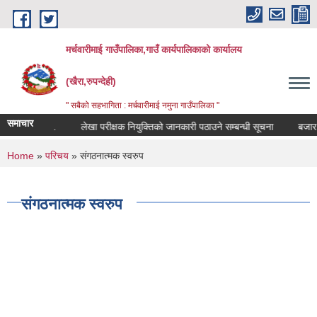
Skip to main content
मर्चवारीमाई गाउँपालिका,गाउँ कार्यपालिकाको कार्यालय
(खैरा,रुपन्देही)
" सबैको सहभागिता : मर्चवारीमाई नमुना गाउँपालिका "
समाचार
्धी सूचना..
लेखा परीक्षक नियुक्तिको जानकारी पठाउने सम्बन्धी सूचना
बजार मूल्य
You are here
Home
»
परिचय
» संगठनात्मक स्वरुप
संगठनात्मक स्वरुप