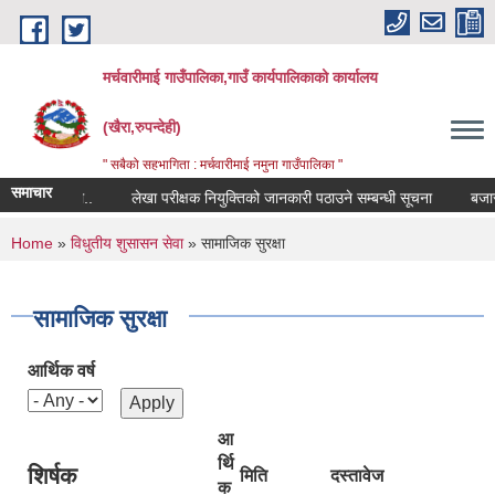
Skip to main content
मर्चवारीमाई गाउँपालिका,गाउँ कार्यपालिकाको कार्यालय
(खैरा,रुपन्देही)
" सबैको सहभागिता : मर्चवारीमाई नमुना गाउँपालिका "
समाचार
न्धी सूचना..
लेखा परीक्षक नियुक्तिको जानकारी पठाउने सम्बन्धी सूचना
बजार मूल्
You are here
Home
»
विधुतीय शुसासन सेवा
» सामाजिक सुरक्षा
सामाजिक सुरक्षा
आर्थिक वर्ष
आ
र्थि
शिर्षक
मिति
दस्तावेज
क