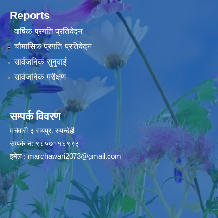
Reports
वार्षिक प्रगति प्रतिवेदन
चौमासिक प्रगति प्रतिवेदन
सार्वजनिक सुनुवाई
सार्वजनिक परीक्षण
सम्पर्क विवरण
मर्चवारी ३ रायपुर, रुपन्देही
सम्पर्क न: ९८५७०१६९९३
इमेल :
marchawari2073@gmail.com