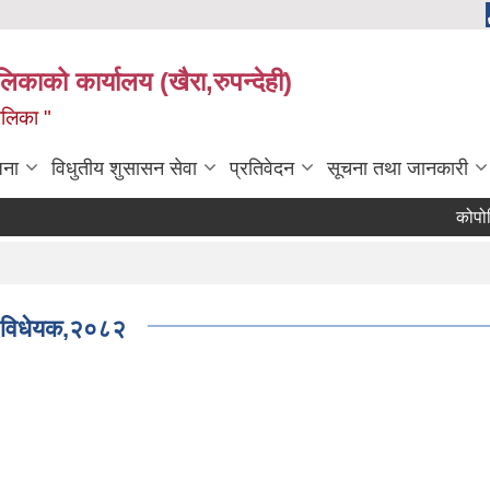
ालिकाको कार्यालय (खैरा,रुपन्देही)
ालिका "
जना
विधुतीय शुसासन सेवा
प्रतिवेदन
सूचना तथा जानकारी
कोपोमिस व
धी विधेयक,२०८२