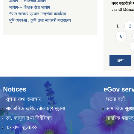
आयोग--- लोकसेवा आयोग
नगर प्रहरीको ग
आयोग--- शिक्षक सेवा आयोग
सम्वन्धी विधे
नेपाल सरकार प्रधान मन्त्रीको कार्यालय
भुमि व्यवस्था , कृषि तथा सहकारी मन्त्रालय
Pages
1
2
6
अन्य
Notices
eGov serv
सूचना तथा समाचार
घटना दर्ता
सार्वजनिक खरीद /बोलपत्र सूचना
सामाजिक सुरक्ष
एन, कानुन तथा निर्देशिका
नागरिक वडापत्
कर तथा शुल्कहरु