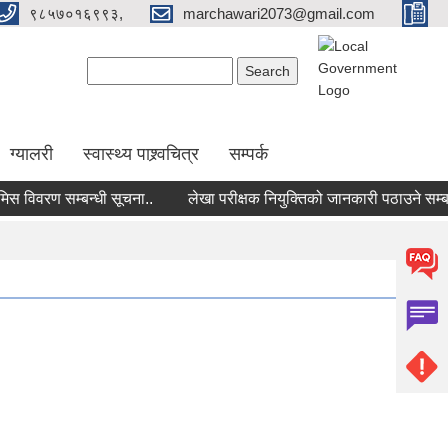
९८५७०१६९९३,
marchawari2073@gmail.com
Search form
Search
ग्यालरी
स्वास्थ्य पाश्र्वचित्र
सम्पर्क
िवरण सम्बन्धी सूचना..
लेखा परीक्षक नियुक्तिको जानकारी पठाउने सम्बन्धी 