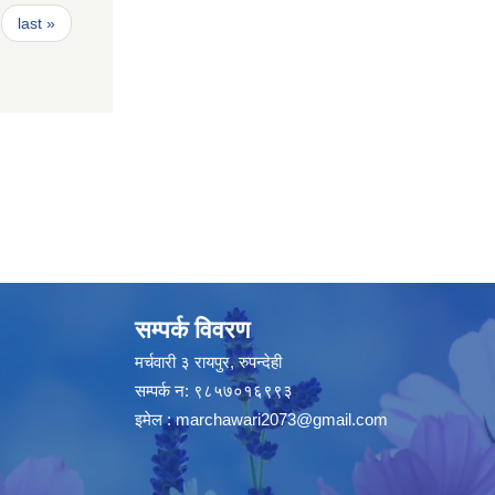
last »
सम्पर्क विवरण
मर्चवारी ३ रायपुर, रुपन्देही
सम्पर्क न: ९८५७०१६९९३
इमेल :
marchawari2073@gmail.com