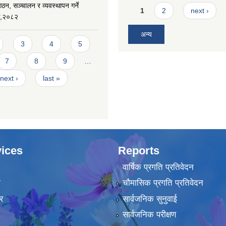
ठन, सञ्चालन र व्यवस्थापन गर्ने
Pages
1
2
next ›
यक,२०८२
अन्य
3
4
5
7
8
9
…
next ›
last »
ices
Reports
वार्षिक प्रगति प्रतिवेदन
ा
चौमासिक प्रगति प्रतिवेदन
र
सार्वजनिक सुनुवाई
सार्वजनिक परीक्षण