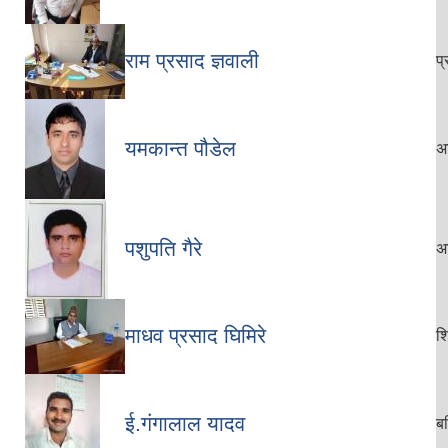
राम प्रसाद ज्ञवाली
प
यमकान्त पौडेल
अध
पशुपति गैरे
अध
माधव प्रसाद घिमिरे
शि
ई.गंगालाल यादव
बर