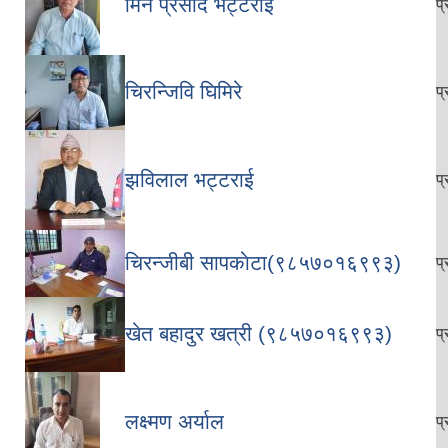
मिन प्रसाद भट्टराई
प
चिरन्जिवि घिमिरे
प
झविलाल भट्टराई
प
चिरन्जीबी सापकाेटा(९८५७०१६९९३)
प
खेत बहादुर खत्री (९८५७०१६९९३)
प
लक्ष्मण अर्याल
प