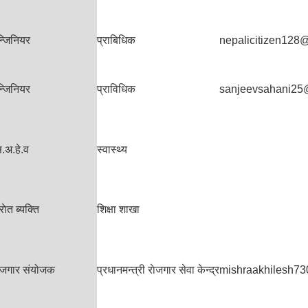
न्जिनियर
प्राबिधिक
nepalicitizen128
न्जिनियर
प्राविधिक
sanjeevsahani25
.अ.हे.व
स्वास्थ्य
राेत ब्यक्ति
शिक्षा शाखा
ोजगार संयोजक
प्रधानमन्त्री राेजगार सेवा केन्द्र
mishraakhilesh7