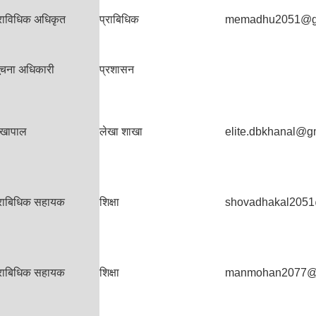
्राविधिक अधिकृत
प्राबिधिक
memadhu2051@g
ूचना अधिकारी
प्रशासन
ेखापाल
लेखा शाखा
elite.dbkhanal@g
्राबिधिक सहायक
शिक्षा
shovadhakal205
्राबिधिक सहायक
शिक्षा
manmohan2077@