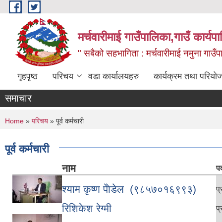
Skip to main content
मर्चवारीमाई गाउँपालिका,गाउँ कार्यप
" सबैको सहभागिता : मर्चवारीमाई नमुना गाउँप
गृहपृष्ठ
परिचय
वडा कार्यालयहरु
कार्यक्रम तथा परियो
समाचार
You are here
Home
»
परिचय
» पूर्व कर्मचारी
पूर्व कर्मचारी
नाम
प
श्याम कृष्ण पेाेडेल (९८५७०१६९९३)
प
रिशिकेश रेग्मी
प