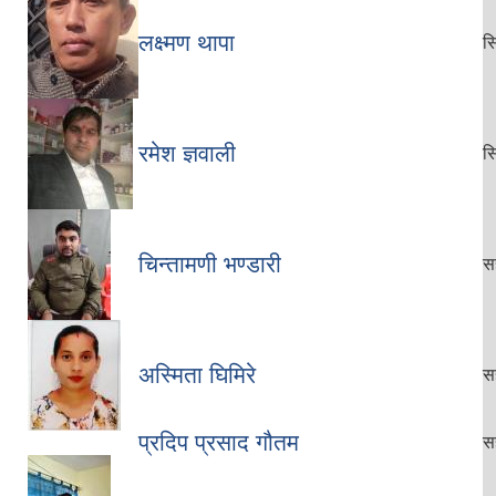
लक्ष्मण थापा
सि
रमेश ज्ञवाली
सि
चिन्तामणी भण्डारी
स
अस्मिता घिमिरे
स
प्रदिप प्रसाद गौतम
स