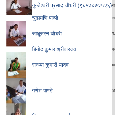
गुन्जेश्वरी प्रसाद चाैधरी (९८५७०७२५२६)
ना
चुडामणि पाण्डे
ना
साधुसरन चाैधरी
प.
बिनाेद कुमार श्रीवास्तव
प्
सन्ध्या कुमारी यादव
व
गणेश पाण्डे
अ