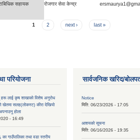
्राबिधिक सहायक
रोजगार सेवा केन्द्र
ersmaurya1@gma
1
2
next ›
last »
था परियोजना
सार्वजनिक खरिद/बोलपत
ू हरू लाई कृष शाखाकाे विशेष अनुराेध
Notice
े खेतमा सलह(लाेकस्ट) कीरा देखियाे
मिति:
06/23/2026 - 17:05
 अपनाउनु हाेला
2020 - 16:49
आशयको सूचना
मिति:
06/16/2026 - 19:35
का गाउँपालिका तथा वडा स्तरीय