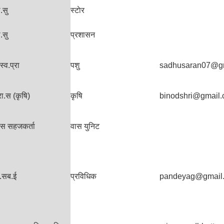
.सु
स्टाेर
.सु
प्रशासन
स्व.प्रा
पशु
sadhusaran07@g
रा.स (कृषि)
कृषि
binodshri@gmail
ास सहजकर्ता
वास युनिट
.सब.ई
प्रविधिक
pandeyag@gmail