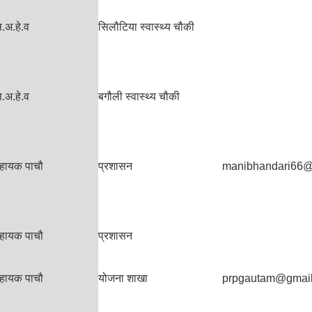
.अ.हे.व
सिलौटिया स्वास्थ्य चौकी
.अ.हे.व
बगौली स्वास्थ्य चौकी
हायक पाचौ
प्रशासन
manibhandari66@
हायक पाचौ
प्रशासन
हायक पाचौ
योजना शाखा
prpgautam@gmai