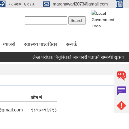
९८५७०१६९९३,
marchawari2073@gmail.com
Search form
Search
ग्यालरी
स्वास्थ्य पाश्र्वचित्र
सम्पर्क
लेखा परीक्षक नियुक्तिको जानकारी पठाउने सम्बन्धी सूचना
बजा
फोन नं
@gmail.com
९८५७०१६९९३