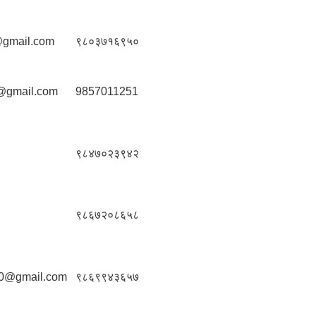
@gmail.com
९८०३७१६९५०
@gmail.com
9857011251
९८४७०२३९४२
९८६७२०८६५८
30@gmail.com
९८६९९४३६५७