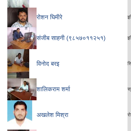
रोशन घिमीरे
इ
संजीब साहनी (९८५७०११२५१)
इ
विनाेद बरइ
सि
शालिकराम शर्मा
स्
अखलेश मिश्रा
र