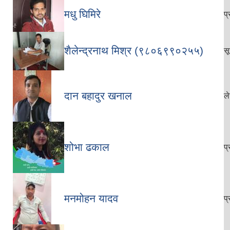
मधु घिमिरे
प
शैलेन्द्रनाथ मिश्र (९८०६९९०२५५)
स
दान बहादुर खनाल
ल
शोभा ढकाल
प
मनमोहन यादव
प