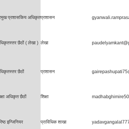
्रमुख प्रशासकिय अधिकृत
प्रशासन
gyanwali.rampra
िकृतस्तर छैठों ( लेखा )
लेखा
paudelyamkant@
िकृतस्तर छैठों
प्रशासन
gairepashupati7
क्षा अधिकृत छैठों
शिक्षा
madhabghimire5
िष्ठ इन्जिनियर
प्राविधिक शाखा
yadavgangalal77