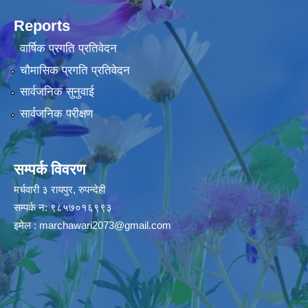
Reports
वार्षिक प्रगति प्रतिवेदन
चौमासिक प्रगति प्रतिवेदन
सार्वजनिक सुनुवाई
सार्वजनिक परीक्षण
सम्पर्क विवरण
मर्चवारी ३ रायपुर, रुपन्देही
सम्पर्क न: ९८५७०१६९९३
इमेल :
marchawari2073@gmail.com