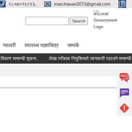
९८५७०१६९९३,
marchawari2073@gmail.com
Search form
Search
ग्यालरी
स्वास्थ्य पाश्र्वचित्र
सम्पर्क
 सम्बन्धी सूचना..
लेखा परीक्षक नियुक्तिको जानकारी पठाउने सम्बन्धी सूच