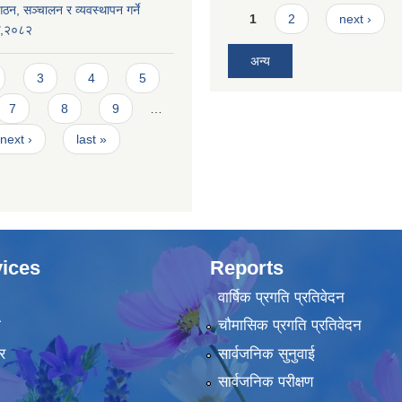
ठन, सञ्चालन र व्यवस्थापन गर्ने
Pages
1
2
next ›
यक,२०८२
अन्य
3
4
5
7
8
9
…
next ›
last »
ices
Reports
वार्षिक प्रगति प्रतिवेदन
ा
चौमासिक प्रगति प्रतिवेदन
र
सार्वजनिक सुनुवाई
सार्वजनिक परीक्षण