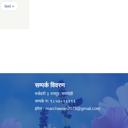
last »
सम्पर्क विवरण
मर्चवारी ३ रायपुर, रुपन्देही
सम्पर्क न: ९८५७०१६९९३
इमेल :
marchawari2073@gmail.com