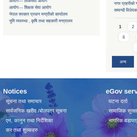
आयोग--- लोकसेवा आयोग
नगर प्रहरीको ग
आयोग--- शिक्षक सेवा आयोग
सम्वन्धी विधे
नेपाल सरकार प्रधान मन्त्रीको कार्यालय
भुमि व्यवस्था , कृषि तथा सहकारी मन्त्रालय
Pages
1
2
6
अन्य
Notices
eGov serv
सूचना तथा समाचार
घटना दर्ता
सार्वजनिक खरीद /बोलपत्र सूचना
सामाजिक सुरक्ष
एन, कानुन तथा निर्देशिका
नागरिक वडापत्
कर तथा शुल्कहरु