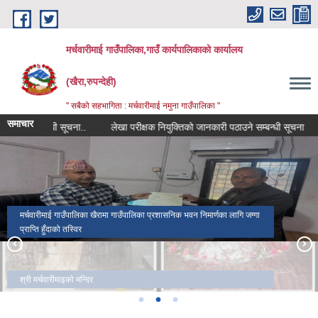
Skip to main content
मर्चवारीमाई गाउँपालिका,गाउँ कार्यपालिकाको कार्यालय
(खैरा,रुपन्देही)
" सबैको सहभागिता : मर्चवारीमाई नमुना गाउँपालिका "
समाचार
 सम्बन्धी सूचना..
लेखा परीक्षक नियुक्तिको जानकारी पठाउने सम्बन्धी सूचना
बजा
मर्चवारीमाई गाउँपालिका खैरामा गाउँपालिका प्रशासनिक भवन निमार्णका लागि जग्गा
प्राप्ति हुँदाको तस्विर
श्री मर्चवारीमाइकाे मन्दिर