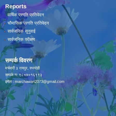
Reports
वार्षिक प्रगति प्रतिवेदन
चौमासिक प्रगति प्रतिवेदन
सार्वजनिक सुनुवाई
सार्वजनिक परीक्षण
सम्पर्क विवरण
मर्चवारी ३ रायपुर, रुपन्देही
सम्पर्क न: ९८५७०१६९९३
इमेल :
marchawari2073@gmail.com