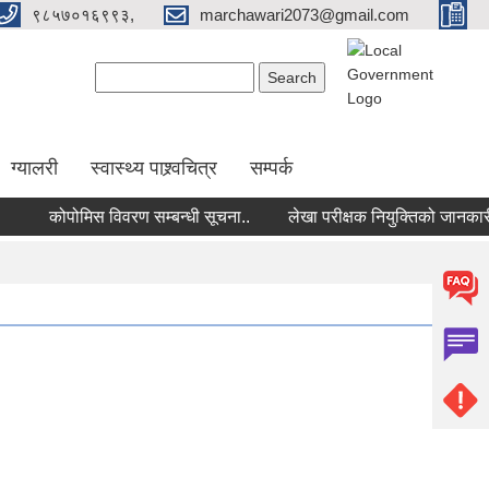
९८५७०१६९९३,
marchawari2073@gmail.com
Search form
Search
ग्यालरी
स्वास्थ्य पाश्र्वचित्र
सम्पर्क
कोपोमिस विवरण सम्बन्धी सूचना..
लेखा परीक्षक नियुक्तिको जानकारी पठ