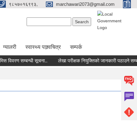
९८५७०१६९९३,
marchawari2073@gmail.com
Search form
Search
ग्यालरी
स्वास्थ्य पाश्र्वचित्र
सम्पर्क
विवरण सम्बन्धी सूचना..
लेखा परीक्षक नियुक्तिको जानकारी पठाउने सम्बन्धी