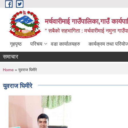
Skip to main content
मर्चवारीमाई गाउँपालिका,गाउँ कार्यप
" सबैको सहभागिता : मर्चवारीमाई नमुना गाउँप
गृहपृष्ठ
परिचय
वडा कार्यालयहरु
कार्यक्रम तथा परियो
समाचार
You are here
Home
» युवराज घिमीरे
युवराज घिमीरे