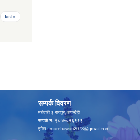
last »
सम्पर्क विवरण
मर्चवारी ३ रायपुर, रुपन्देही
सम्पर्क न: ९८५७०१६९९३
इमेल :
marchawari2073@gmail.com