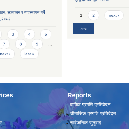
ठन, सञ्चालन र व्यवस्थापन गर्ने
Pages
1
2
next ›
यक,२०८२
अन्य
3
4
5
7
8
9
…
next ›
last »
ices
Reports
वार्षिक प्रगति प्रतिवेदन
ा
चौमासिक प्रगति प्रतिवेदन
र
सार्वजनिक सुनुवाई