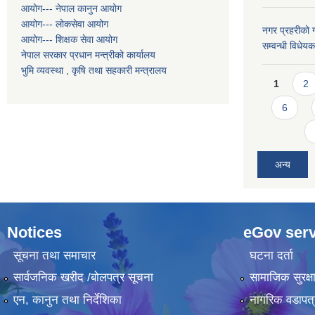
आयोग--- नेपाल कानुन आयोग
आयोग--- लोकसेवा आयोग
नगर प्रहरीको ग
आयोग--- शिक्षक सेवा आयोग
सम्वन्धी विधे
नेपाल सरकार प्रधान मन्त्रीको कार्यालय
भुमि व्यवस्था , कृषि तथा सहकारी मन्त्रालय
Pages
1
2
6
अन्य
Notices
eGov serv
सूचना तथा समाचार
घटना दर्ता
सार्वजनिक खरीद /बोलपत्र सूचना
सामाजिक सुरक्ष
एन, कानुन तथा निर्देशिका
नागरिक वडापत्