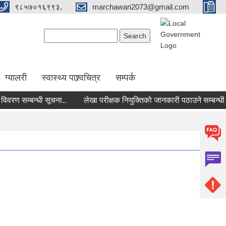
९८५७०१६९९३,
marchawari2073@gmail.com
Search form
Search
ग्यालरी
स्वास्थ्य पाश्र्वचित्र
सम्पर्क
 सम्बन्धी सूचना..
लेखा परीक्षक नियुक्तिको जानकारी पठाउने सम्बन्धी सूच