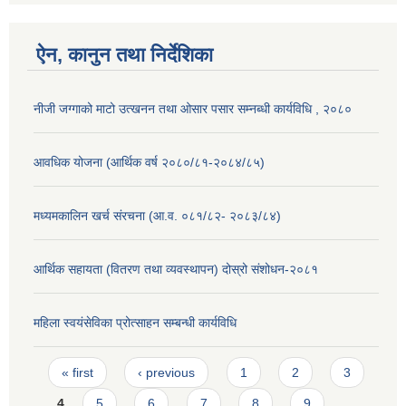
ऐन, कानुन तथा निर्देशिका
नीजी जग्गाको माटो उत्खनन तथा ओसार पसार सम्नब्धी कार्यविधि , २०८०
आवधिक योजना (आर्थिक वर्ष २०८०/८१-२०८४/८५)
मध्यमकालिन खर्च संरचना (आ.व. ०८१/८२- २०८३/८४)
आर्थिक सहायता (वितरण तथा व्यवस्थापन) दोस्रो संशोधन-२०८१
महिला स्वयंसेविका प्रोत्साहन सम्बन्धी कार्यविधि
Pages
« first
‹ previous
1
2
3
4
5
6
7
8
9
…