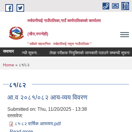
Skip to main content
मर्चवारीमाई गाउँपालिका,गाउँ कार्यपालिकाको कार्यालय
(खैरा,रुपन्देही)
" सबैको सहभागिता : मर्चवारीमाई नमुना गाउँपालिका "
समाचार
विवरण सम्बन्धी सूचना..
लेखा परीक्षक नियुक्तिको जानकारी पठाउने सम्बन्धी सूचना
You are here
Home
» ८१/८२
८१/८२
आ.व २०८१/०८२ आय-व्यय विवरण
Submitted on:
Thu, 11/20/2025 - 13:38
दस्तावेज:
८१-८२ वार्षिक आयव्यय.pdf
Read more
about आ.व २०८१/०८२ आय-व्यय विवरण