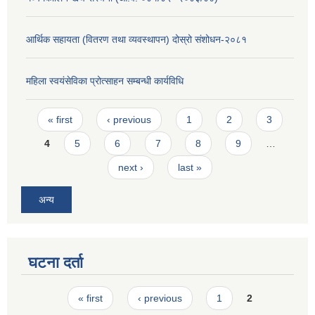
आर्थिक सहायता (वितरण तथा व्यवस्थापन) दोस्रो संशोधन-२०८१
महिला स्वयंसेविका प्रोत्साहन सम्बन्धी कार्यविधि
Pages
« first
‹ previous
1
2
3
4
5
6
7
8
9
…
next ›
last »
अन्य
घटना दर्ता
Pages
« first
‹ previous
1
2