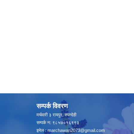
सम्पर्क विवरण
मर्चवारी ३ रायपुर, रुपन्देही
सम्पर्क न: ९८५७०१६९९३
इमेल :
marchawari2073@gmail.com