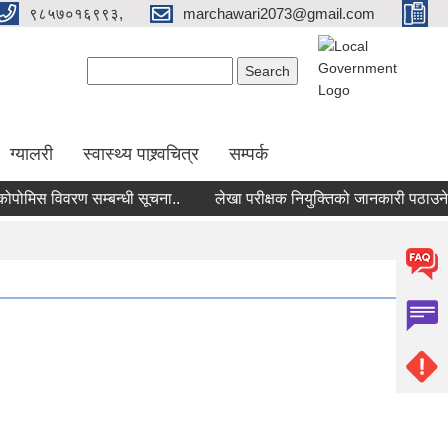
९८५७०१६९९३,
marchawari2073@gmail.com
Search form
Search
ग्यालरी
स्वास्थ्य पाश्र्वचित्र
सम्पर्क
िस विवरण सम्बन्धी सूचना..
लेखा परीक्षक नियुक्तिको जानकारी पठाउने सम्ब